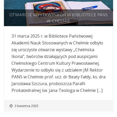
OTWARCIE WYSTAWY IKON W BIBLIOTECE PANS
W CHEŁMIE
31 marca 2025 r. w Bibliotece Państwowej
Akademii Nauk Stosowanych w Chełmie odbyło
się uroczyste otwarcie wystawy „Chełmska
Ikona”, twórców działających pod auspicjami
Chełmskiego Centrum Kultury Prawosławnej.
Wydarzenie to odbyło się z udziałem JM Rektor
PANS w Chełmie prof. ucz. dr Beaty Fałdy, ks. dra
Jarosława Szczura, proboszcza Parafii
Prokatedralnej św. Jana Teologa w Chełmie […]
3 kwietnia 2025