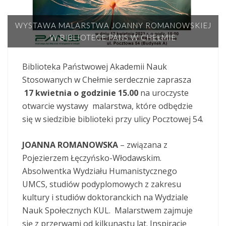
WYSTAWA MALARSTWA JOANNY ROMANOWSKIEJ
W BIBLIOTECE PANS W CHEŁMIE
Biblioteka Państwowej Akademii Nauk
Stosowanych w Chełmie serdecznie zaprasza
17 kwietnia o godzinie 15.00
na uroczyste
otwarcie wystawy malarstwa, które odbędzie
się w siedzibie biblioteki przy ulicy Pocztowej 54.
JOANNA ROMANOWSKA
– związana z
Pojezierzem Łęczyńsko-Włodawskim.
Absolwentka Wydziału Humanistycznego
UMCS, studiów podyplomowych z zakresu
kultury i studiów doktoranckich na Wydziale
Nauk Społecznych KUL. Malarstwem zajmuje
się z przerwami od kilkunastu lat. Inspiracje