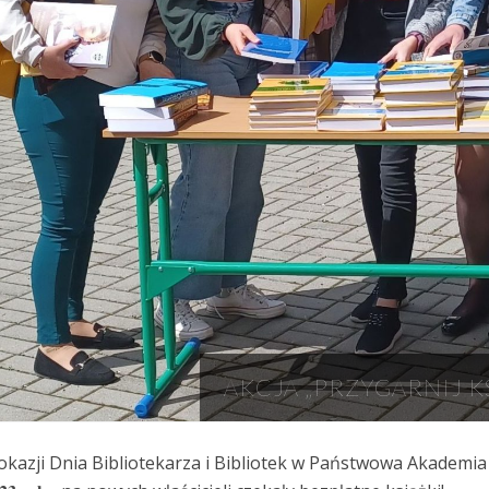
AKCJA „PRZYGARNIJ K
okazji Dnia Bibliotekarza i Bibliotek w Państwowa Akademia N