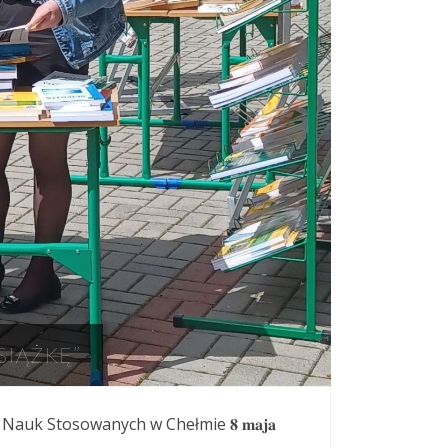
SIĄŻKĘ”
auk Stosowanych w Chełmie 𝟖 𝐦𝐚𝐣𝐚