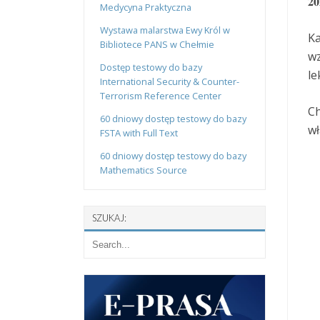
𝟐
Medycyna Praktyczna
Wystawa malarstwa Ewy Król w
Ka
Bibliotece PANS w Chełmie
wz
Dostęp testowy do bazy
le
International Security & Counter-
Terrorism Reference Center
Ch
60 dniowy dostęp testowy do bazy
wł
FSTA with Full Text
60 dniowy dostęp testowy do bazy
Mathematics Source
SZUKAJ: