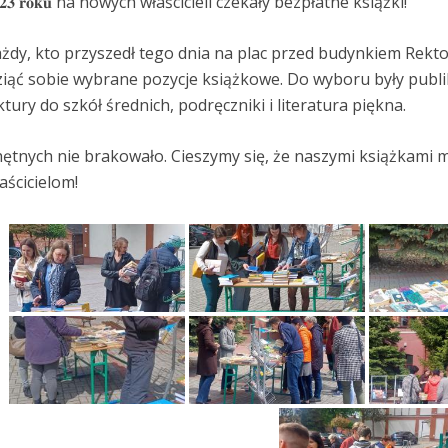
𝟎𝟐𝟑 𝐫𝐨𝐤𝐮 na nowych właścicieli czekały bezpłatne książki!
żdy, kto przyszedł tego dnia na plac przed budynkiem Rekto
iąć sobie wybrane pozycje książkowe. Do wyboru były pub
ktury do szkół średnich, podręczniki i literatura piękna.
ętnych nie brakowało. Cieszymy się, że naszymi książkam
aścicielom!